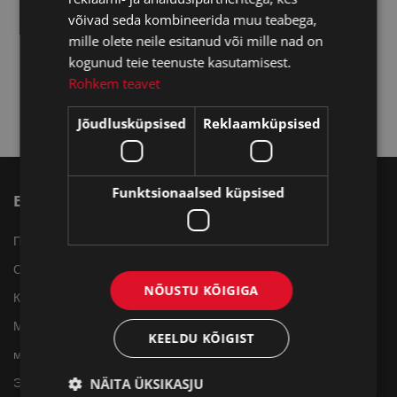
võivad seda kombineerida muu teabega,
mille olete neile esitanud või mille nad on
Кремни Zippo 2406N
kogunud teie teenuste kasutamisest.
2.10 €
Rohkem teavet
Jõudlusküpsised
Reklaamküpsised
Funktsionaalsed küpsised
ETTEVÕTTEST
KLIENT
Помощь
Войти в систему
О компании Zippo
Помощь
NÕUSTU KÕIGIGA
Контакт
Доставка/возврат
Мой профиль
KEELDU KÕIGIST
магазины за пределами
NÄITA ÜKSIKASJU
Эстонии