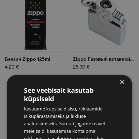
Бензин Zippo 125ml
Zippo Газовый вставной блок для широкой зажигалки - одинарное пламя
4.20 €
25.30 €
×
See veebisait kasutab
küpsiseid
Kasutame küpsiseid sisu, reklaamide
isikupärastamiseks ja liikluse
analüüsimiseks. Samuti jagame teavet
meie saidi kasutamise kohta oma
reklaami- ja analüüsipartneritega, kes