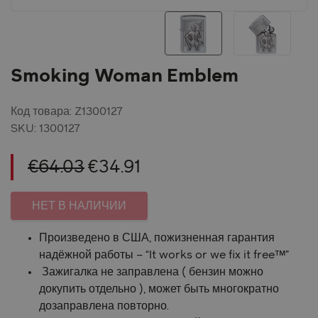
Smoking Woman Emblem
Код товара: Z1300127
SKU:
1300127
Первоначальная
Текущая
€
64.03
€
34.91
цена
цена:
НЕТ В НАЛИЧИИ
составляла
€34.91.
Произведено в США, пожизненная гарантия
€64.03.
надёжной работы – “It works or we fix it free™”
Зажигалка не заправлена ( бензин можно
докупить отдельно ), может быть многократно
дозаправлена повторно.