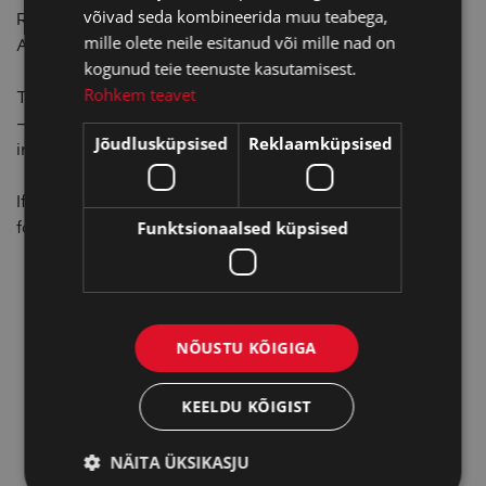
võivad seda kombineerida muu teabega,
Reference standard EN ISO 12312-1, ANSI Z80.3-2015,
mille olete neile esitanud või mille nad on
AS/NZS 1067.1
kogunud teie teenuste kasutamisest.
Rohkem teavet
TECHNICAL SPECIFICATIONS Maximum UV protection
– Optical Class 1 – Filter category can be found on the
Jõudlusküpsised
Reklaamküpsised
inside of the temple/arm.
If the filter is polarizing, the word “POLARIZED” can be
Funktsionaalsed küpsised
found on the inside of the temple/arm.
NÕUSTU KÕIGIGA
KEELDU KÕIGIST
NÄITA ÜKSIKASJU