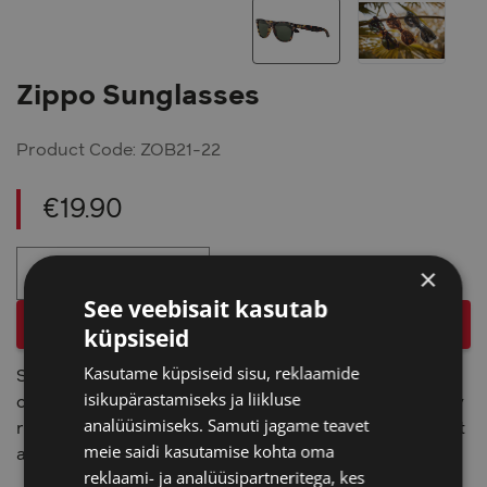
Zippo Sunglasses
Product Code: ZOB21-22
€
19.90
Zippo
×
-
+
Sunglasses
quantity
See veebisait kasutab
Add to cart
küpsiseid
Kasutame küpsiseid sisu, reklaamide
Sunglasses (PPE) made by Zippo Italia srl are in
isikupärastamiseks ja liikluse
conformity with the specifications and essential safety
analüüsimiseks. Samuti jagame teavet
requirements of EEC directive 89/686 and subsequent
meie saidi kasutamise kohta oma
amendments.
reklaami- ja analüüsipartneritega, kes