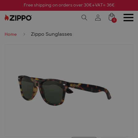
Free shipping on orders over 30€+VAT= 36€
0
Zippo Sunglasses
Home