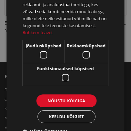
reklaami- ja analüüsipartneritega, kes
võivad seda kombineerida muu teabega,
mille olete neile esitanud või mille nad on
Бензин Zippo 125ml
Harley-Davidson® Lighter Pouch
kogunud teie teenuste kasutamisest.
4.20 €
23.30 €
Rohkem teavet
Jõudlusküpsised
Reklaamküpsised
Funktsionaalsed küpsised
ETTEVÕTTEST
KLIENT
Помощь
Войти в систему
О компании Zippo
Помощь
NÕUSTU KÕIGIGA
Контакт
Доставка/возврат
KEELDU KÕIGIST
Мой профиль
магазины за пределами