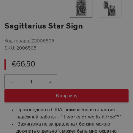
Sagittarius Star Sign
Код товара: Z2006505
SKU:
2006505
€
66.50
Количество
-
+
товара
Sagittarius
Star
В корзину
Sign
Произведено в США, пожизненная гарантия
надёжной работы – “It works or we fix it free™”
Зажигалка не заправлена ( бензин можно
докупить отдельно ), может быть многократно