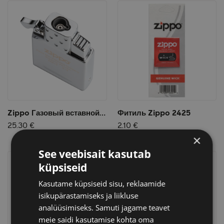
Zippo Газовый вставной блок для широкой зажигалки - одинарное пламя
Фитиль Zippo 2425
25.30 €
2.10 €
×
See veebisait kasutab
küpsiseid
Kasutame küpsiseid sisu, reklaamide
isikupärastamiseks ja liikluse
analüüsimiseks. Samuti jagame teavet
meie saidi kasutamise kohta oma