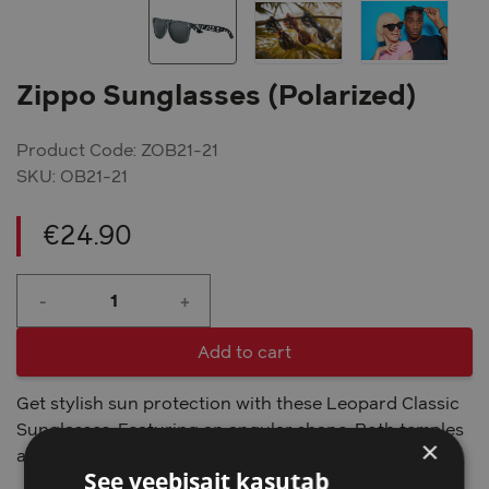
Zippo Sunglasses (Polarized)
Product Code: ZOB21-21
SKU:
OB21-21
€
24.90
Zippo
-
+
Sunglasses
(Polarized)
quantity
Add to cart
Get stylish sun protection with these Leopard Classic
Sunglasses. Featuring an angular shape. Both temples
×
are adorned with our Zippo logo in silver.
See veebisait kasutab