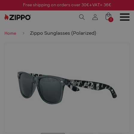
Free shipping on orders over 30€+VAT= 36€
0
Zippo Sunglasses (Polarized)
Home