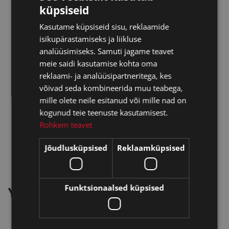
küpsiseid
Frame: Plastic
Lenses: Dark Green
Kasutame küpsiseid sisu, reklaamide
Shape: Angular
isikupärastamiseks ja liikluse
UV: 400
analüüsimiseks. Samuti jagame teavet
Frame material : Polycarbonate
meie saidi kasutamise kohta oma
Lens material : Tri Acetate Cellulose
reklaami- ja analüüsipartneritega, kes
Temple material : Polycarbonate
võivad seda kombineerida muu teabega,
Tip material : Polycarbonate
mille olete neile esitanud või mille nad on
Base curve : 6C
kogunud teie teenuste kasutamisest.
Rohkem teavet
Jõudlusküpsised
Reklaamküpsised
Funktsionaalsed küpsised
YOU MAY ALSO LIKE…