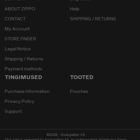
ABOUT ZIPPO
Help
CONTACT
SHIPPING / RETURNS
My Account
STORE FINDER
Legal Notice
Shipping / Returns
Payment methods
TINGIMUSED
TOOTED
Purchase Information
Pouches
Privacy Policy
Support
©2026 - Kodupaber AS
This site is operated by Kodupaber AS, an independent distributor Zippo